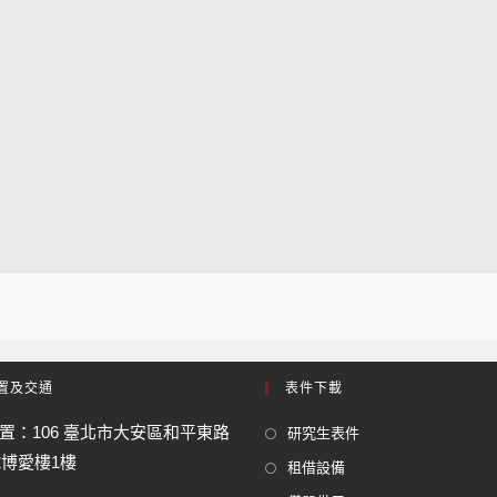
置及交通
表件下載
置：106 臺北市大安區和平東路
研究生表件
號博愛樓1樓
租借設備