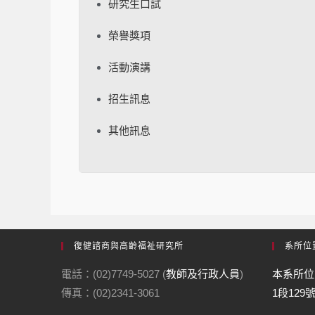
研究生口試
榮譽獎項
活動演講
招生訊息
其他訊息
復健諮商與高齡福祉研究所
系所位
電話：(02)7749-5027 (
教師及行政人員
)
本系所位
傳真：(02)2341-3061
1段129