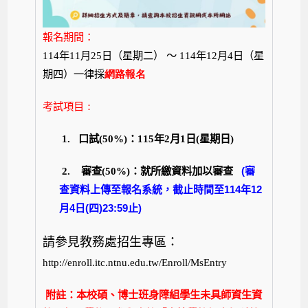
報名期間：
114
年
11
月25日（星期二
） ～
114
年
12
月4日（星
期四）一律採
網路報名
考試項目
：
1.
口試
(50%)
：
115
年2
月1
日
(
星期日)
2.
審查
(50%)
：
就所繳資料加以審查
(審
查資料上傳至報名系統，
截止時間至114年12
月4日(四)23:59止)
請參見教務處招生專區：
http://enroll.itc.ntnu.edu.tw/Enroll/MsEntry
附註：本校碩、博士班身障組學生未具師資生資